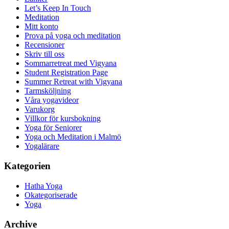
Let’s Keep In Touch
Meditation
Mitt konto
Prova på yoga och meditation
Recensioner
Skriv till oss
Sommarretreat med Vigyana
Student Registration Page
Summer Retreat with Vigyana
Tarmsköljning
Våra yogavideor
Varukorg
Villkor för kursbokning
Yoga för Seniorer
Yoga och Meditation i Malmö
Yogalärare
Kategorien
Hatha Yoga
Okategoriserade
Yoga
Archive