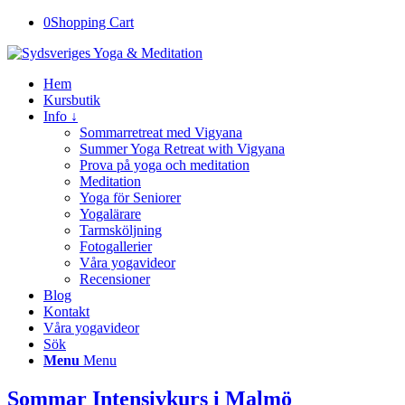
0
Shopping Cart
Hem
Kursbutik
Info ↓
Sommarretreat med Vigyana
Summer Yoga Retreat with Vigyana
Prova på yoga och meditation
Meditation
Yoga för Seniorer
Yogalärare
Tarmsköljning
Fotogallerier
Våra yogavideor
Recensioner
Blog
Kontakt
Våra yogavideor
Sök
Menu
Menu
Sommar Intensivkurs i Malmö