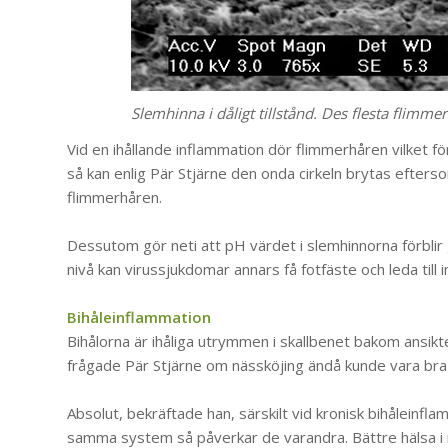
Slemhinna i dåligt tillstånd. Des flesta flimme
Vid en ihållande inflammation dör flimmerhåren vilket fö
så kan enlig Pär Stjärne den onda cirkeln brytas efterso
flimmerhåren.
Dessutom gör neti att pH värdet i slemhinnorna förblir 
nivå kan virussjukdomar annars få fotfäste och leda till i
Bihåleinflammation
Bihålorna är ihåliga utrymmen i skallbenet bakom ansiktet
frågade Pär Stjärne om nässköjing ändå kunde vara bra 
Absolut, bekräftade han, särskilt vid kronisk bihåleinfl
samma system så påverkar de varandra. Bättre hälsa i 