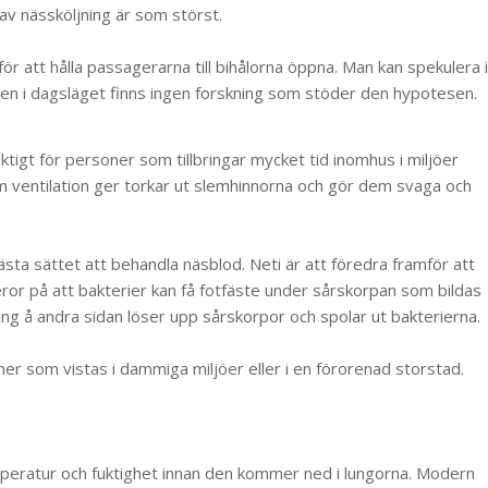
av nässköljning är som störst.
r att hålla passagerarna till bihålorna öppna. Man kan spekulera i
r, men i dagsläget finns ingen forskning som stöder den hypotesen.
ktigt för personer som tillbringar mycket tid inomhus i miljöer
m ventilation ger torkar ut slemhinnorna och gör dem svaga och
ästa sättet att behandla näsblod. Neti är att föredra framför att
ror på att bakterier kan få fotfäste under sårskorpan som bildas
ing å andra sidan löser upp sårskorpor och spolar ut bakterierna.
ner som vistas i dammiga miljöer eller i en förorenad storstad.
emperatur och fuktighet innan den kommer ned i lungorna. Modern