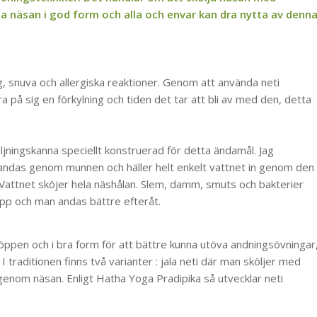
lla näsan i god form och alla och envar kan dra nytta av denn
g, snuva och allergiska reaktioner. Genom att använda neti
a på sig en förkylning och tiden det tar att bli av med den, detta
jningskanna speciellt konstruerad för detta ändamål. Jag
das genom munnen och häller helt enkelt vattnet in genom den
Vattnet sköjer hela näshålan. Slem, damm, smuts och bakterier
upp och man andas bättre efteråt.
öppen och i bra form för att bättre kunna utöva andningsövningar
I traditionen finns två varianter : jala neti där man sköljer med
 genom näsan. Enligt Hatha Yoga Pradipika så utvecklar neti