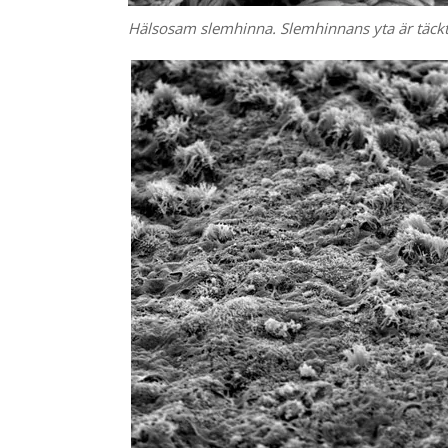
Hälsosam slemhinna. Slemhinnans yta är täckt