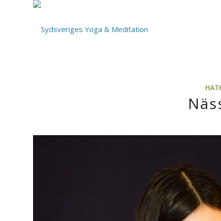
HAT
Näs