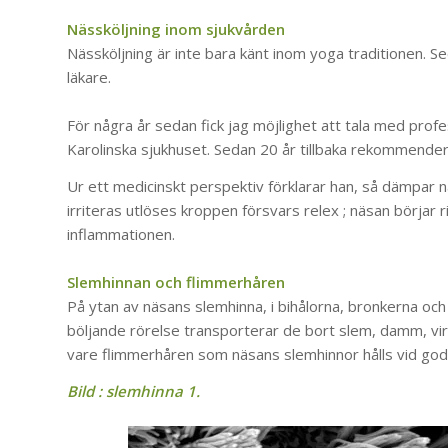
Nässköljning inom sjukvården
Nässköljning är inte bara känt inom yoga traditionen.
läkare.
För några år sedan fick jag möjlighet att tala med prof
Karolinska sjukhuset. Sedan 20 år tillbaka rekommenderar
Ur ett medicinskt perspektiv förklarar han, så dämpar 
irriteras utlöses kroppen försvars relex ; näsan börjar 
inflammationen.
Slemhinnan och flimmerhåren
På ytan av näsans slemhinna, i bihålorna, bronkerna oc
böljande rörelse transporterar de bort slem, damm, viru
vare flimmerhåren som näsans slemhinnor hålls vid god 
Bild : slemhinna 1.