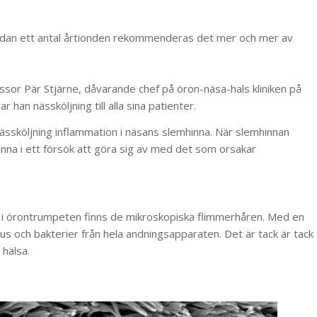
 Sedan ett antal årtionden rekommenderas det mer och mer av
essor Pär Stjärne, dåvarande chef på öron-näsa-hals kliniken på
 han nässköljning till alla sina patienter.
nässköljning inflammation i näsans slemhinna. När slemhinnan
rinna i ett försök att göra sig av med det som orsakar
h i örontrumpeten finns de mikroskopiska flimmerhåren. Med en
s och bakterier från hela andningsapparaten. Det är tack är tack
hälsa.