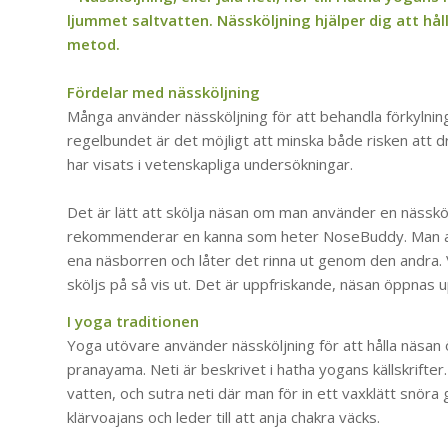
ljummet saltvatten. Nässköljning hjälper dig att hå
metod.
Fördelar med nässköljning
Många använder nässköljning för att behandla förkylnin
regelbundet är det möjligt att minska både risken att dr
har visats i vetenskapliga undersökningar.
Det är lätt att skölja näsan om man använder en nässköl
rekommenderar en kanna som heter NoseBuddy. Man an
ena näsborren och låter det rinna ut genom den andra. 
sköljs på så vis ut. Det är uppfriskande, näsan öppnas 
I yoga traditionen
Yoga utövare använder nässköljning för att hålla näsan 
pranayama. Neti är beskrivet i hatha yogans källskrifter. 
vatten, och sutra neti där man för in ett vaxklätt snöra
klärvoajans och leder till att anja chakra väcks.