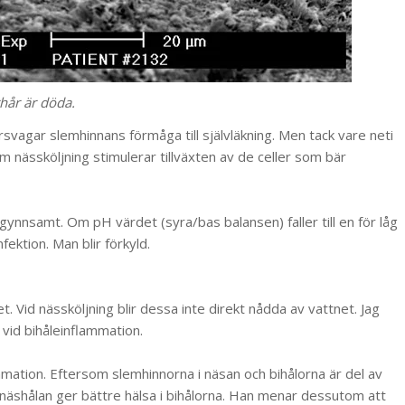
rhår är döda.
rsvagar slemhinnans förmåga till självläkning. Men tack vare neti
m nässköljning stimulerar tillväxten av de celler som bär
gynnsamt. Om pH värdet (syra/bas balansen) faller till en för låg
nfektion. Man blir förkyld.
. Vid nässköljning blir dessa inte direkt nådda av vattnet. Jag
vid bihåleinflammation.
ammation. Eftersom slemhinnorna i näsan och bihålorna är del av
näshålan ger bättre hälsa i bihålorna. Han menar dessutom att