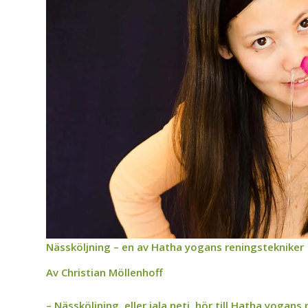
Nässköljning – en av Hatha yogans reningstekniker
Av Christian Möllenhoff
– Nässköljning, eller jala neti, hör till Hatha yoga