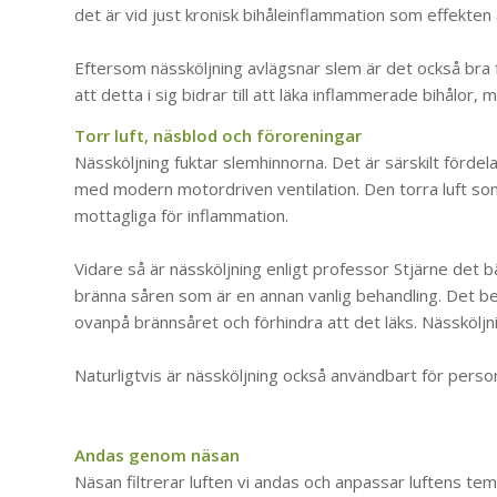
det är vid just kronisk bihåleinflammation som effekten 
Eftersom nässköljning avlägsnar slem är det också bra fö
att detta i sig bidrar till att läka inflammerade bihålo
Torr luft, näsblod och föroreningar
Nässköljning fuktar slemhinnorna. Det är särskilt fördela
med modern motordriven ventilation. Den torra luft so
mottagliga för inflammation.
Vidare så är nässköljning enligt professor Stjärne det b
bränna såren som är en annan vanlig behandling. Det be
ovanpå brännsåret och förhindra att det läks. Nässköljn
Naturligtvis är nässköljning också användbart för perso
Andas genom näsan
Näsan filtrerar luften vi andas och anpassar luftens t