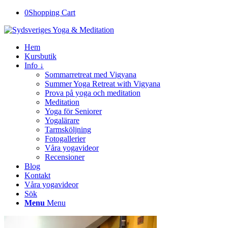
0
Shopping Cart
Hem
Kursbutik
Info ↓
Sommarretreat med Vigyana
Summer Yoga Retreat with Vigyana
Prova på yoga och meditation
Meditation
Yoga för Seniorer
Yogalärare
Tarmsköljning
Fotogallerier
Våra yogavideor
Recensioner
Blog
Kontakt
Våra yogavideor
Sök
Menu
Menu