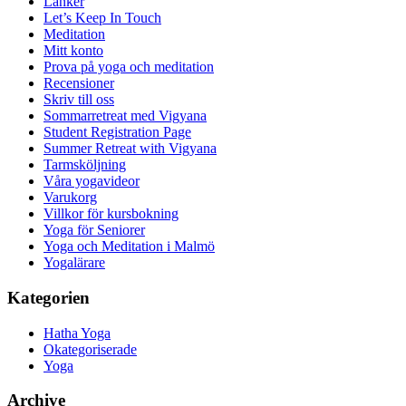
Länker
Let’s Keep In Touch
Meditation
Mitt konto
Prova på yoga och meditation
Recensioner
Skriv till oss
Sommarretreat med Vigyana
Student Registration Page
Summer Retreat with Vigyana
Tarmsköljning
Våra yogavideor
Varukorg
Villkor för kursbokning
Yoga för Seniorer
Yoga och Meditation i Malmö
Yogalärare
Kategorien
Hatha Yoga
Okategoriserade
Yoga
Archive