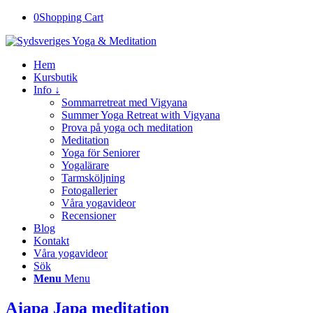
0
Shopping Cart
Hem
Kursbutik
Info ↓
Sommarretreat med Vigyana
Summer Yoga Retreat with Vigyana
Prova på yoga och meditation
Meditation
Yoga för Seniorer
Yogalärare
Tarmsköljning
Fotogallerier
Våra yogavideor
Recensioner
Blog
Kontakt
Våra yogavideor
Sök
Menu
Menu
Ajapa Japa meditation