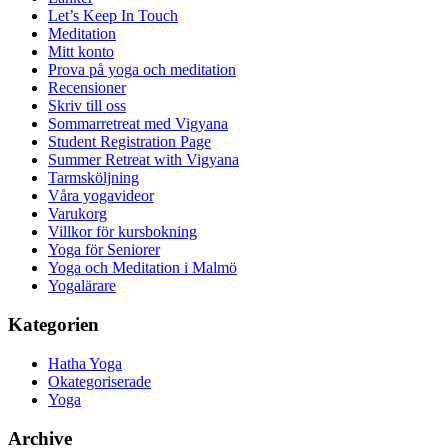
Let’s Keep In Touch
Meditation
Mitt konto
Prova på yoga och meditation
Recensioner
Skriv till oss
Sommarretreat med Vigyana
Student Registration Page
Summer Retreat with Vigyana
Tarmsköljning
Våra yogavideor
Varukorg
Villkor för kursbokning
Yoga för Seniorer
Yoga och Meditation i Malmö
Yogalärare
Kategorien
Hatha Yoga
Okategoriserade
Yoga
Archive