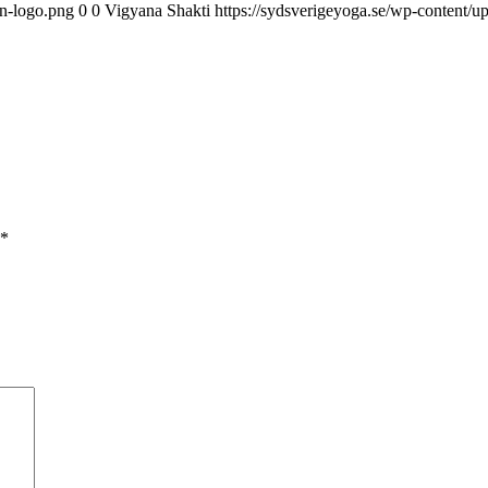
on-logo.png
0
0
Vigyana Shakti
https://sydsverigeyoga.se/wp-content/u
*