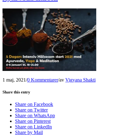
1 maj, 2021
/
0 Kommentarer
/
av
Vigyana Shakti
Share this entry
Share on Facebook
Share on Twitter
Share on WhatsApp
Share on Pinterest
Share on LinkedIn
Share by Mail