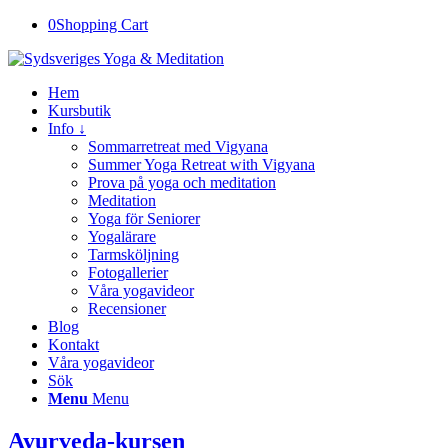
0
Shopping Cart
Hem
Kursbutik
Info ↓
Sommarretreat med Vigyana
Summer Yoga Retreat with Vigyana
Prova på yoga och meditation
Meditation
Yoga för Seniorer
Yogalärare
Tarmsköljning
Fotogallerier
Våra yogavideor
Recensioner
Blog
Kontakt
Våra yogavideor
Sök
Menu
Menu
Ayurveda-kursen