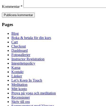
Kommentar
*
Pages
Blog
Boka & betala för din kurs
Cart
Checkout
Dashboard
Fotogallerier
Instructor Registration
Integritetspolicy
Kassa
Kontakt
Länker
Let’s Keep In Touch
Meditation
Mitt konto
Prova på yoga och meditation
Recensioner
Skriv till oss
Sommarretreat med Vigyana