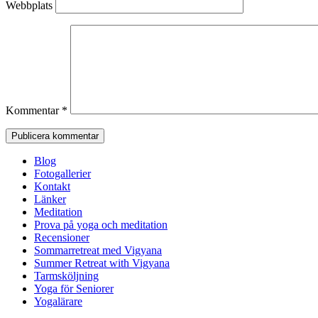
Webbplats
Kommentar
*
Blog
Fotogallerier
Kontakt
Länker
Meditation
Prova på yoga och meditation
Recensioner
Sommarretreat med Vigyana
Summer Retreat with Vigyana
Tarmsköljning
Yoga för Seniorer
Yogalärare