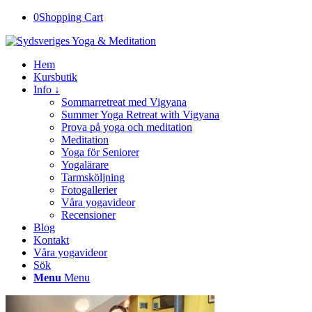
0
Shopping Cart
Hem
Kursbutik
Info ↓
Sommarretreat med Vigyana
Summer Yoga Retreat with Vigyana
Prova på yoga och meditation
Meditation
Yoga för Seniorer
Yogalärare
Tarmsköljning
Fotogallerier
Våra yogavideor
Recensioner
Blog
Kontakt
Våra yogavideor
Sök
Menu
Menu