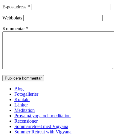
E-postadress
*
Webbplats
Kommentar
*
Blog
Fotogallerier
Kontakt
Länker
Meditation
Prova på yoga och meditation
Recensioner
Sommarretreat med Vigyana
Summer Retreat with Vigyana