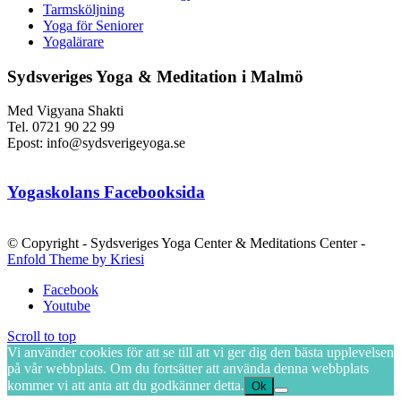
Tarmsköljning
Yoga för Seniorer
Yogalärare
Sydsveriges Yoga & Meditation i Malmö
Med Vigyana Shakti
Tel. 0721 90 22 99
Epost: info@sydsverigeyoga.se
Yogaskolans Facebooksida
© Copyright - Sydsveriges Yoga Center & Meditations Center -
Enfold Theme by Kriesi
Facebook
Youtube
Scroll to top
Vi använder cookies för att se till att vi ger dig den bästa upplevelsen
på vår webbplats. Om du fortsätter att använda denna webbplats
kommer vi att anta att du godkänner detta.
Ok