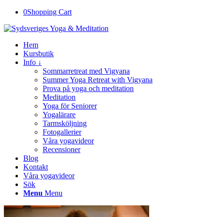
0
Shopping Cart
Hem
Kursbutik
Info ↓
Sommarretreat med Vigyana
Summer Yoga Retreat with Vigyana
Prova på yoga och meditation
Meditation
Yoga för Seniorer
Yogalärare
Tarmsköljning
Fotogallerier
Våra yogavideor
Recensioner
Blog
Kontakt
Våra yogavideor
Sök
Menu
Menu