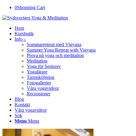
0
Shopping Cart
Hem
Kursbutik
Info ↓
Sommarretreat med Vigyana
Summer Yoga Retreat with Vigyana
Prova på yoga och meditation
Meditation
Yoga för Seniorer
Yogalärare
Tarmsköljning
Fotogallerier
Våra yogavideor
Recensioner
Blog
Kontakt
Våra yogavideor
Sök
Menu
Menu