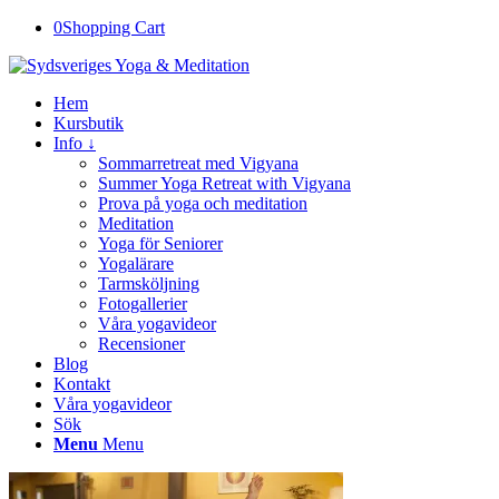
0
Shopping Cart
Hem
Kursbutik
Info ↓
Sommarretreat med Vigyana
Summer Yoga Retreat with Vigyana
Prova på yoga och meditation
Meditation
Yoga för Seniorer
Yogalärare
Tarmsköljning
Fotogallerier
Våra yogavideor
Recensioner
Blog
Kontakt
Våra yogavideor
Sök
Menu
Menu