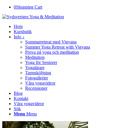
0
Shopping Cart
Hem
Kursbutik
Info ↓
Sommarretreat med Vigyana
Summer Yoga Retreat with Vigyana
Prova på yoga och meditation
Meditation
Yoga för Seniorer
Yogalärare
Tarmsköljning
Fotogallerier
Våra yogavideor
Recensioner
Blog
Kontakt
Våra yogavideor
Sök
Menu
Menu