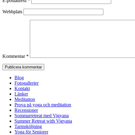
E-postadress
*
Webbplats
Kommentar
*
Blog
Fotogallerier
Kontakt
Länker
Meditation
Prova på yoga och meditation
Recensioner
Sommarretreat med Vigyana
Summer Retreat with Vigyana
Tarmsköljning
Yoga för Seniorer