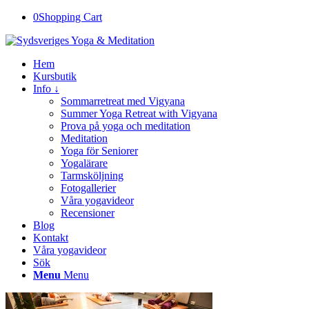
0
Shopping Cart
Hem
Kursbutik
Info ↓
Sommarretreat med Vigyana
Summer Yoga Retreat with Vigyana
Prova på yoga och meditation
Meditation
Yoga för Seniorer
Yogalärare
Tarmsköljning
Fotogallerier
Våra yogavideor
Recensioner
Blog
Kontakt
Våra yogavideor
Sök
Menu
Menu