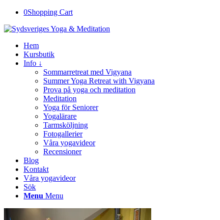
0
Shopping Cart
Hem
Kursbutik
Info ↓
Sommarretreat med Vigyana
Summer Yoga Retreat with Vigyana
Prova på yoga och meditation
Meditation
Yoga för Seniorer
Yogalärare
Tarmsköljning
Fotogallerier
Våra yogavideor
Recensioner
Blog
Kontakt
Våra yogavideor
Sök
Menu
Menu