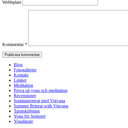
Webbplats
Kommentar
*
Blog
Fotogallerier
Kontakt
Länker
Meditation
Prova på yoga och meditation
Recensioner
Sommarretreat med Vigyana
Summer Retreat with Vigyana
Tarmsköljning
Yoga för Seniorer
Yogalärare