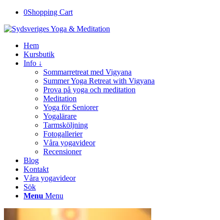
0
Shopping Cart
Hem
Kursbutik
Info ↓
Sommarretreat med Vigyana
Summer Yoga Retreat with Vigyana
Prova på yoga och meditation
Meditation
Yoga för Seniorer
Yogalärare
Tarmsköljning
Fotogallerier
Våra yogavideor
Recensioner
Blog
Kontakt
Våra yogavideor
Sök
Menu
Menu