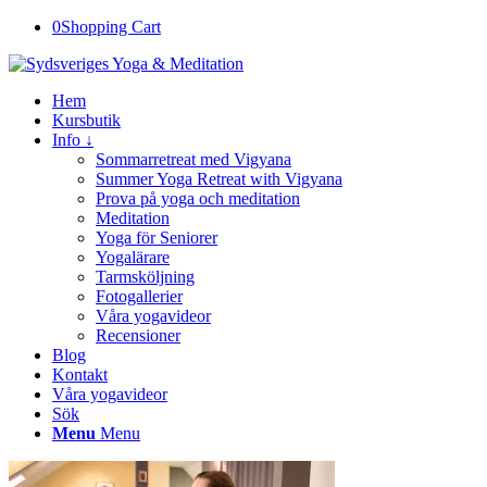
0
Shopping Cart
Hem
Kursbutik
Info ↓
Sommarretreat med Vigyana
Summer Yoga Retreat with Vigyana
Prova på yoga och meditation
Meditation
Yoga för Seniorer
Yogalärare
Tarmsköljning
Fotogallerier
Våra yogavideor
Recensioner
Blog
Kontakt
Våra yogavideor
Sök
Menu
Menu