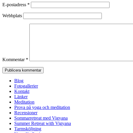
E-postadress
*
Webbplats
Kommentar
*
Blog
Fotogallerier
Kontakt
Länker
Meditation
Prova på yoga och meditation
Recensioner
Sommarretreat med Vigyana
Summer Retreat with Vigyana
Tarmsköljning