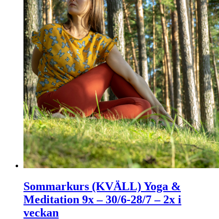
Sommarkurs (KVÄLL) Yoga &
Meditation 9x – 30/6-28/7 – 2x i
veckan