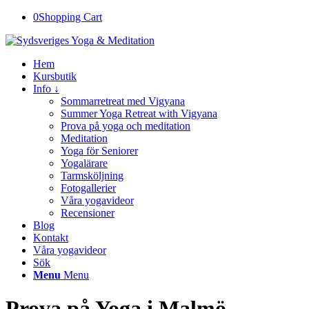
0
Shopping Cart
Hem
Kursbutik
Info ↓
Sommarretreat med Vigyana
Summer Yoga Retreat with Vigyana
Prova på yoga och meditation
Meditation
Yoga för Seniorer
Yogalärare
Tarmsköljning
Fotogallerier
Våra yogavideor
Recensioner
Blog
Kontakt
Våra yogavideor
Sök
Menu
Menu
Prova på Yoga i Malmö