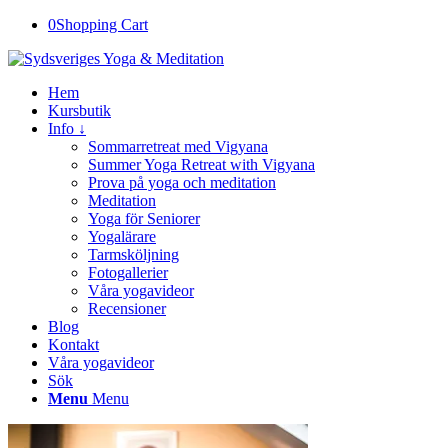
0
Shopping Cart
Hem
Kursbutik
Info ↓
Sommarretreat med Vigyana
Summer Yoga Retreat with Vigyana
Prova på yoga och meditation
Meditation
Yoga för Seniorer
Yogalärare
Tarmsköljning
Fotogallerier
Våra yogavideor
Recensioner
Blog
Kontakt
Våra yogavideor
Sök
Menu
Menu