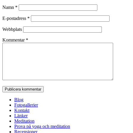
Namn
*
E-postadress
*
Webbplats
Kommentar
*
Blog
Fotogallerier
Kontakt
Länker
Meditation
Prova på yoga och meditation
Recensioner